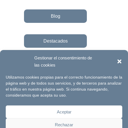
Blog
Destacados
Gestionar el consentimiento de
las cookies
Únete a la fundación
Utilizamos cookies propias para el correcto funcionamiento de la
página web y de todos sus servicios, y de terceros para analizar
el tráfico en nuestra página web. Si continua navegando,
© Futuro Singular Córdoba 2017. Web
consideramos que acepta su uso.
desarrollada por
Signlab
Aceptar
Aviso Legal
Política de Privacidad
Rechazar
Política de cookies