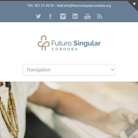
Tlfn: 957 27 49 50 - Mail info@futurosingularcordoba.org