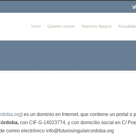
Inicio
Quienes somos
Nuestros Apoyos
Actualida
ordoba.org
) es un dominio en Internet, que contiene un portal o 
Córdoba,
con CIF G-14023774, y con domicilio social en C/ Po
de correo electrónico info@futurosingularcordoba.org