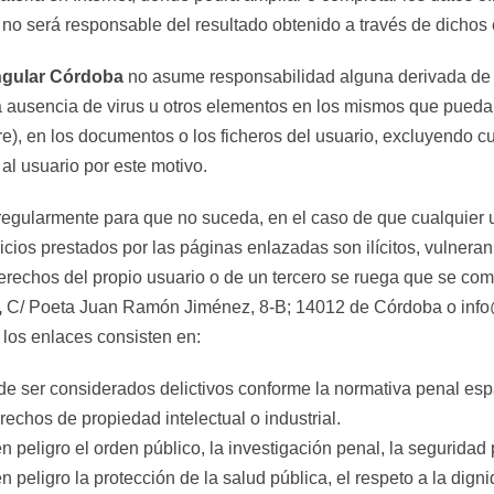
no será responsable del resultado obtenido a través de dichos 
ngular Córdoba
no asume responsabilidad alguna derivada de 
a ausencia de virus u otros elementos en los mismos que puedan
re), en los documentos o los ficheros del usuario, excluyendo c
al usuario por este motivo.
egularmente para que no suceda, en el caso de que cualquier u
icios prestados por las páginas enlazadas son ilícitos, vulneran
derechos del propio usuario o de un tercero se ruega que se c
,
C/ Poeta Juan Ramón Jiménez, 8-B; 14012 de Córdoba o info
 los enlaces consisten en:
de ser considerados delictivos conforme la normativa penal esp
echos de propiedad intelectual o industrial. ­
peligro el orden público, la investigación penal, la seguridad 
peligro la protección de la salud pública, el respeto a la digni