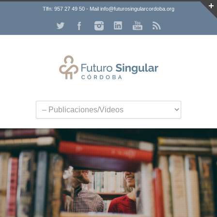
Tlfn: 957 27 49 50 - Mail info@futurosingularcordoba.org