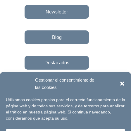
Newsletter
Blog
Destacados
Gestionar el consentimiento de
las cookies
Únete a la fundación
Utilizamos cookies propias para el correcto funcionamiento de la
página web y de todos sus servicios, y de terceros para analizar
el tráfico en nuestra página web. Si continua navegando,
© Futuro Singular Córdoba 2017. Web
consideramos que acepta su uso.
desarrollada por
Signlab