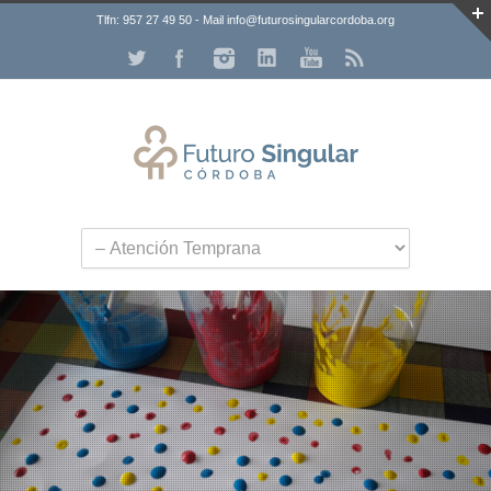
Tlfn: 957 27 49 50 - Mail info@futurosingularcordoba.org