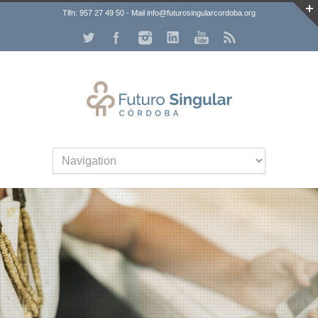
Tlfn: 957 27 49 50 - Mail info@futurosingularcordoba.org