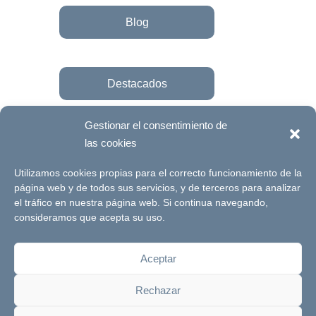
Blog
Destacados
Gestionar el consentimiento de
las cookies
Únete a la fundación
Utilizamos cookies propias para el correcto funcionamiento de la
página web y de todos sus servicios, y de terceros para analizar
el tráfico en nuestra página web. Si continua navegando,
© Futuro Singular Córdoba 2017. Web
consideramos que acepta su uso.
desarrollada por
Signlab
Aceptar
Aviso Legal
Política de Privacidad
Rechazar
Política de cookies
Canal de denuncias