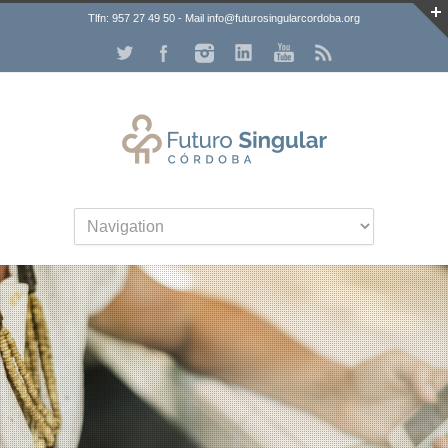
Tlfn: 957 27 49 50 - Mail info@futurosingularcordoba.org