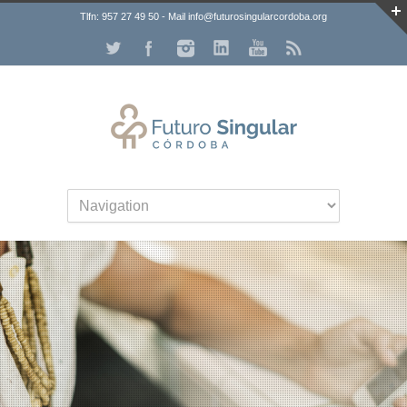
Tlfn: 957 27 49 50 - Mail info@futurosingularcordoba.org