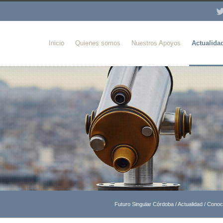
Inicio
Quienes somos
Nuestros Apoyos
Actualida
Futuro Singular Córdoba
/
Actualidad
/
Conoce