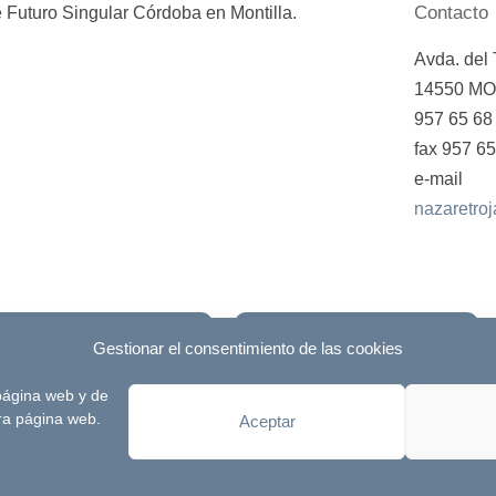
Contacto
 Futuro Singular Córdoba en Montilla.
Avda. del 
14550 MO
957 65 68 
fax 957 65
e-mail
nazaretro
Blog
Destacados
Gestionar el consentimiento de las cookies
 página web y de
desarrollada por
Signlab
Aviso Legal
tra página web.
Aceptar
Política de Privacidad
Política de cookies