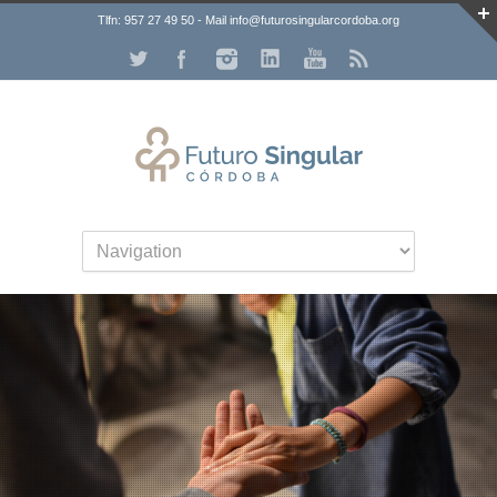
Tlfn: 957 27 49 50 - Mail info@futurosingularcordoba.org