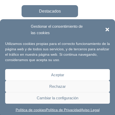
Destacados
Gestionar el consentimiento de
las cookies
Únete a la fundación
Utilizamos cookies propias para el correcto funcionamiento de la
página web y de todos sus servicios, y de terceros para analizar
el tráfico en nuestra página web. Si continua navegando,
© Futuro Singular Córdoba 2017. Web
consideramos que acepta su uso.
desarrollada por
Signlab
Aceptar
Aviso Legal
Política de Privacidad
Rechazar
Política de cookies
Canal de denuncias
Cambiar la configuración
Política de cookies
Política de Privacidad
Aviso Legal