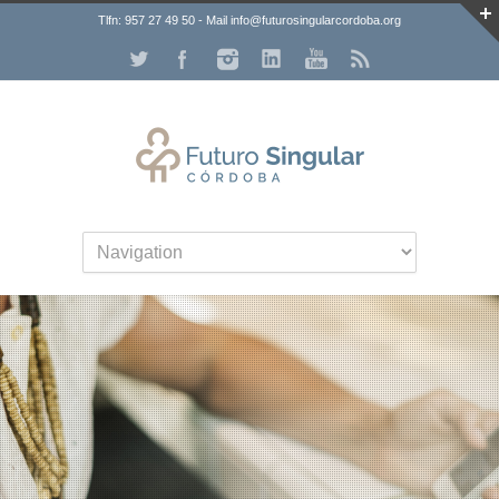
Tlfn: 957 27 49 50 - Mail info@futurosingularcordoba.org