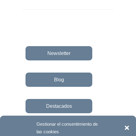
Newsletter
Blog
Destacados
Gestionar el consentimiento de
las cookies
Únete a la fundación