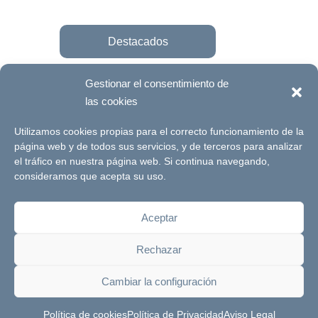
Destacados
Gestionar el consentimiento de
las cookies
Únete a la fundación
Utilizamos cookies propias para el correcto funcionamiento de la
página web y de todos sus servicios, y de terceros para analizar
el tráfico en nuestra página web. Si continua navegando,
© Futuro Singular Córdoba 2017. Web
consideramos que acepta su uso.
desarrollada por
Signlab
Aceptar
Aviso Legal
Política de Privacidad
Rechazar
Política de cookies
Canal de denuncias
Cambiar la configuración
Política de cookies
Política de Privacidad
Aviso Legal