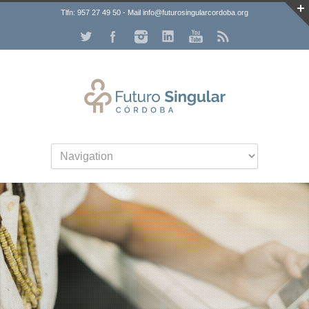
Tlfn: 957 27 49 50 - Mail info@futurosingularcordoba.org