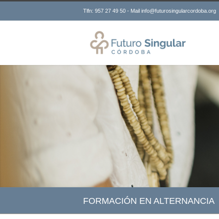
Tlfn: 957 27 49 50 - Mail info@futurosingularcordoba.org
FORMACIÓN EN ALTERNANCIA