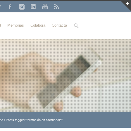
Buscar
d
Memorias
Colabora
Contacta
oba
/
Posts tagged "formación en alternancia"