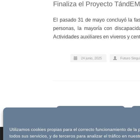
Finaliza el Proyecto TándEM
El pasado 31 de mayo concluyó la fas
personas, la mayoría con discapacid
Actividades auxiliares en viveros y ce
24 junio, 2025
Futuro Singu
Newsletter
Utilizamos cookies propias para el correcto funcionamiento de la
© Futuro Singular Córdoba 2017. Web 
todos sus servicios, y de terceros para analizar el tráfico en nues