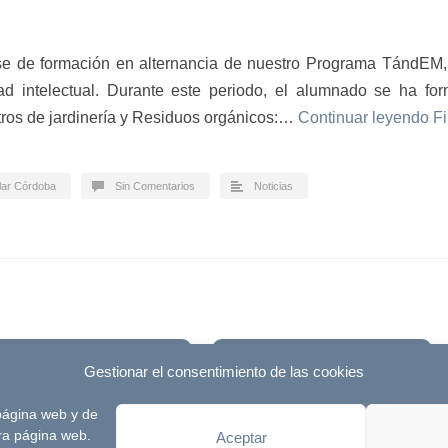
e de formación en alternancia de nuestro Programa TándEM, 
ad intelectual. Durante este periodo, el alumnado se ha fo
ntros de jardinería y Residuos orgánicos:…
Continuar leyendo
Fi
lar Córdoba
Sin Comentarios
Noticias
Blog
Destacados
Gestionar el consentimiento de las cookies
 página web y de
desarrollada por
Signlab
Aviso Legal
tra página web.
Aceptar