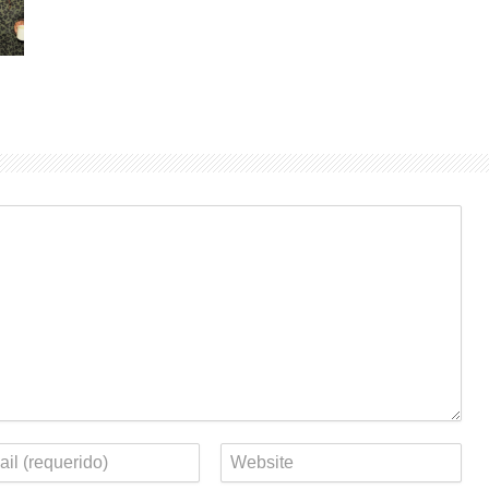
eo
Web
rónico