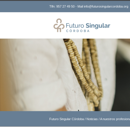
Tlfn: 957 27 49 50 - Mail info@futurosingularcordoba.org
Futuro Singular Córdoba
/
Noticias
/
A nuestros profesio