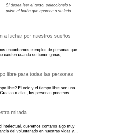
Si desea leer el texto, seleccionelo y
pulse el botón que aparece a su lado.
n a luchar por nuestros sueños
 nos encontramos ejemplos de personas que
no existen cuando se tienen ganas,
ras. Las personas con discapacidad también
daderamente podemos lograr no depende de
rminación, los apoyos adecuados y de la
mpo libre para todas las personas
rsonas que son una inspiración y un empuje
nos planteemos metas y sueños, y tengamos
seguirlos. Desde el grupo de autogestores
o libre? El ocio y el tiempo libre son una
 algunas personas con…
 Gracias a ellos, las personas podemos
r cosas nuevas, compartir momentos con los
ciedad. El ocio no es solo entretenimiento:
r, crecimiento personal e inclusión social.
estra mirada
iscapacidad, tienen el mismo derecho a
í lo recoge la Convención sobre los Derechos
d de las Naciones Unidas, que defiende la
 intelectual, queremos contaros algo muy
ancia del voluntariado en nuestras vidas y la
de aportar a los demás. Pensamos que es de