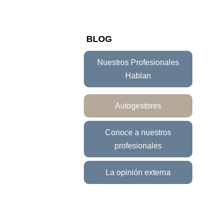
BLOG
Nuestros Profesionales
Hablan
Empleo con apoyo
Autogestores
Autodeterminación
Conoce a nuestros
profesionales
Educación
La opinión externa
Calidad de vida
Otras áreas