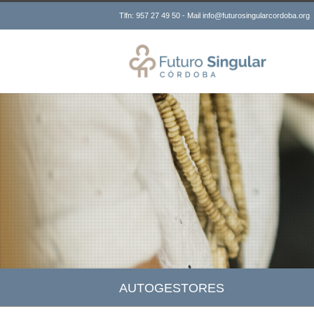
Tlfn: 957 27 49 50 - Mail info@futurosingularcordoba.org
AUTOGESTORES