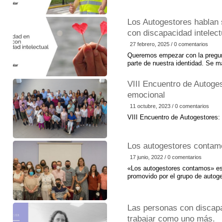
suma importancia el trabajo de 
Muchas veces, las barreras físi
Los Autogestores hablan 
que el día a día sea más difícil
una persona voluntaria con una 
con discapacidad intelect
nada a cambio, todo cambia. A v
27 febrero, 2025 / 0 comentarios
las personas con discapacidad,
Queremos empezar con la pregun
parte de nuestra identidad. Se ma
que tenemos de expresarnos, lo
influye en lo que pensamos, se
VIII Encuentro de Autoges
Sexualidad es hacer el amor, enc
emocional
propio cuerpo y del cuerpo del ot
placer, empatizar con el otro. Hi
11 octubre, 2023 / 0 comentarios
discapacidad se ha tratado como
VIII Encuentro de Autogestores
mayor naturalidad de la sexuali
Los autogestores contam
17 junio, 2022 / 0 comentarios
«Los autogestores contamos» es 
promovido por el grupo de autog
Las personas con discap
trabajar como uno más.