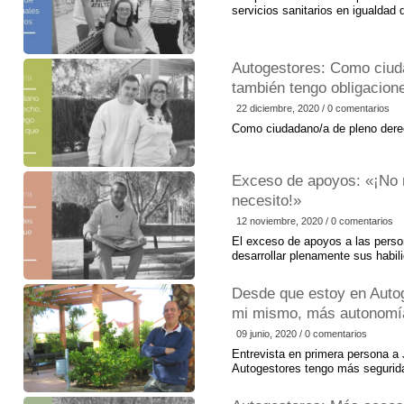
servicios sanitarios en igualdad 
importancia del OCIO…
Autogestores: Como ciud
también tengo obligacion
22 diciembre, 2020 / 0 comentarios
Como ciudadano/a de pleno derec
Exceso de apoyos: «¡No 
necesito!»
12 noviembre, 2020 / 0 comentarios
El exceso de apoyos a las perso
desarrollar plenamente sus habil
Desde que estoy en Auto
mi mismo, más autonomí
09 junio, 2020 / 0 comentarios
Entrevista en primera persona a
Autogestores tengo más seguri