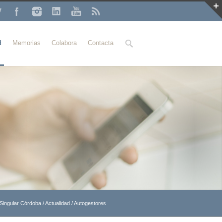
Buscar
d
Memorias
Colabora
Contacta
 Singular Córdoba
/
Actualidad
/
Autogestores