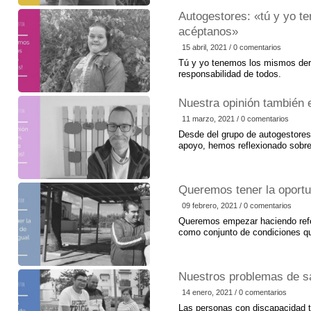
Autogestores: «tú y yo 
acéptanos»
15 abril, 2021 / 0 comentarios
Tú y yo tenemos los mismos dere
responsabilidad de todos.
Nuestra opinión tambié
11 marzo, 2021 / 0 comentarios
Desde del grupo de autogestores
apoyo, hemos reflexionado sobre
escuchada desde todos los ámbit
Creemos que se trata de un aspe
calidad de vida a través del des
Queremos tener la oportun
hablamos cuando nos referimos 
autodeterminación al conjunto d
09 febrero, 2021 / 0 comentarios
independientes y autónomos en n
Queremos empezar haciendo refe
necesidades de apoyo que prese
como conjunto de condiciones que
y la realización de sus potencial
relaciones personales es uno de
nosotros, que tenemos discapaci
Nuestros problemas de sa
plena y podamos tener la oportun
necesitamos tener relaciones con
14 enero, 2021 / 0 comentarios
ya que esto beneficia nuestro de
Las personas con discapacidad 
importante para tener una buena 