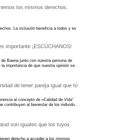
tenemos los mismos derechos,
chos. La inclusión beneficia a todos y es
n es importante ¡ESCÚCHANOS!
 de Baena junto con nuestra persona de
 la importancia de que nuestra opinión sea
os de la sociedad a la que pertenecemos.
cto básico para conseguir una buena
arrollo de la autodeterminación. ¿Pero de qué
idad de tener pareja igual que tú
a la autodeterminación? Entendemos por
e habilidades que nos hacen ser más
uestra vida. A pesar de que las diferentes
rencia al concepto de «Calidad de Vida”
nta cada persona influyen en la…
 contribuyen al bienestar de los individuos
idades en la vida social. Hemos visto que las
 los aspectos fundamentales para que
dad intelectual, podamos gozar de una vida
lud son iguales que los tuyos
idad de encontrar una pareja. Nosotros
 las personas del entorno para socializar,
sarrollo personal, pero especialmente es
tienen derecho a acceder a los mismos
calidad de vida. Tenemos que resaltar la