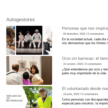
Autogestores
Personas que nos inspira
09 diciembre, 2025 / 0 comentarios
En la sociedad actual, cada día
nos demuestran que los límites 
constancia, sueños y metas cla
podemos mostrar que lo que ver
las limitaciones sino de la dete
Ocio sin barreras: el tie
confianza en uno mismo. Hay pe
para que cada uno de nosotros 
15 octubre, 2025 / 0 comentarios
la confianza en que podamos con
¿Qué entendemos por ocio y tiemp
de Baena, queremos destacar a
parte muy importante de la vida.
descansar, divertirnos, aprende
demás y sentirnos parte de la so
también es una forma de bienesta
El voluntariado desde nu
Todas las personas, con o sin d
disfrutar de su tiempo libre. As
16 junio, 2025 / 0 comentarios
de las Personas con Discapacida
Como personas con discapacidad
participación plena en la…
especial para nosotros: la import
capacidad de ser voluntarios y 