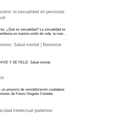
quienes dedican su tiempo como voluntarios.
cas, sociales y emocionales pueden hacer
sobre: la sexualidad en personas
 para otras personas, pero cuando aparece
sonrisa, con ganas de ayudar sin esperar
ual
eces, cuando la gente piensa en nosotros,
 sólo piensan…
ta: ¿Qué es sexualidad? La sexualidad es
nifiesta en nuestro estilo de vida, la manera
s afectos, en cómo somos. La sexualidad
ntimos y en cómo nos comportamos.
tores: Salud mental | Bienestar
ontrarse, tener contacto y conocimiento del
ro, es acariciarse, expresar afecto, sentir
stóricamente la sexualidad en la
 un tema tabú. Actualmente se habla con
: VIVE Y SÉ FELIZ. Salud mental.
dad en las personas con discapacidad,…
os
un proyecto de sensibilización ciudadana
estores de Futuro Singular Córdoba.
acidad intelectual podemos