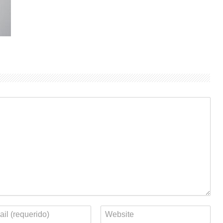
eo
Web