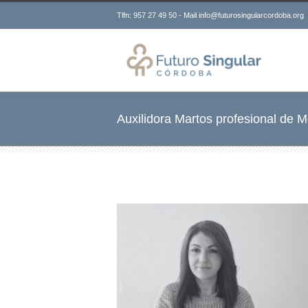
Tlfn: 957 27 49 50 - Mail info@futurosingularcordoba.org
Auxilidora Martos profesional de Mo