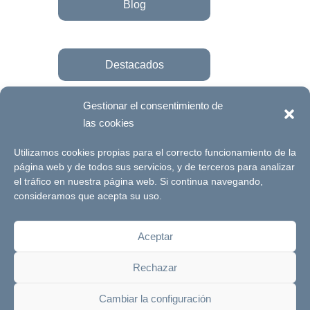
Blog
Destacados
Gestionar el consentimiento de
las cookies
Únete a la fundación
Utilizamos cookies propias para el correcto funcionamiento de la
página web y de todos sus servicios, y de terceros para analizar
el tráfico en nuestra página web. Si continua navegando,
© Futuro Singular Córdoba 2017. Web
consideramos que acepta su uso.
desarrollada por
Signlab
Aceptar
Aviso Legal
Política de Privacidad
Rechazar
Política de cookies
Canal de denuncias
Cambiar la configuración