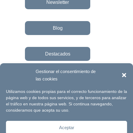
Newsletter
Blog
Destacados
Gestionar el consentimiento de
las cookies
Únete a la fundación
Utilizamos cookies propias para el correcto funcionamiento de la
página web y de todos sus servicios, y de terceros para analizar
el tráfico en nuestra página web. Si continua navegando,
© Futuro Singular Córdoba 2017. Web
consideramos que acepta su uso.
desarrollada por
Signlab
Aceptar
Aviso Legal