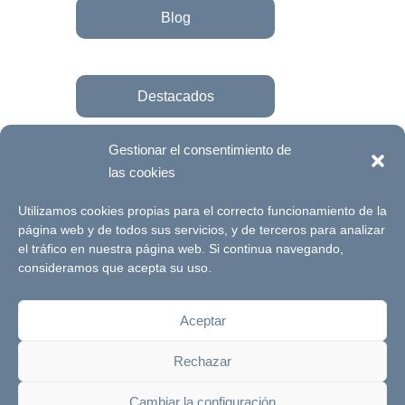
Blog
Destacados
Gestionar el consentimiento de
las cookies
Únete a la fundación
Utilizamos cookies propias para el correcto funcionamiento de la
página web y de todos sus servicios, y de terceros para analizar
el tráfico en nuestra página web. Si continua navegando,
© Futuro Singular Córdoba 2017. Web
consideramos que acepta su uso.
desarrollada por
Signlab
Aceptar
Aviso Legal
Política de Privacidad
Rechazar
Política de cookies
Canal de denuncias
Cambiar la configuración