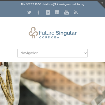
Tlfn: 957 27 49 50 - Mail info@futurosingularcordoba.org