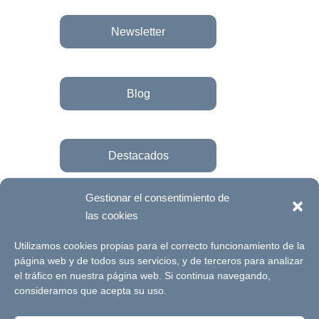
Newsletter
Blog
Destacados
Gestionar el consentimiento de
las cookies
Únete a la fundación
Utilizamos cookies propias para el correcto funcionamiento de la
página web y de todos sus servicios, y de terceros para analizar
el tráfico en nuestra página web. Si continua navegando,
© Futuro Singular Córdoba 2017. Web
consideramos que acepta su uso.
desarrollada por
Signlab