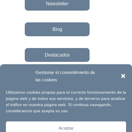
Newsletter
Blog
Destacados
Gestionar el consentimiento de
las cookies
Únete a la fundación
Utilizamos cookies propias para el correcto funcionamiento de la
página web y de todos sus servicios, y de terceros para analizar
el tráfico en nuestra página web. Si continua navegando,
© Futuro Singular Córdoba 2017. Web
consideramos que acepta su uso.
desarrollada por
Signlab
Aceptar
Aviso Legal