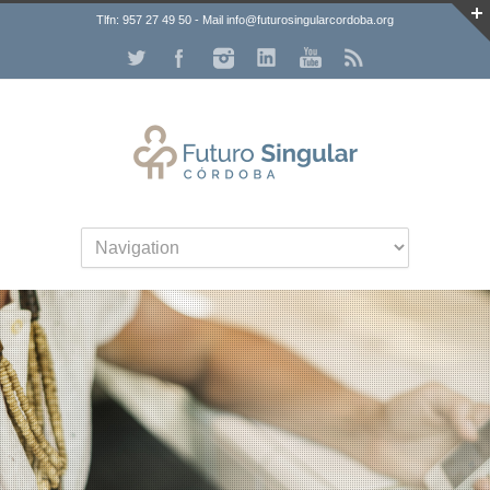
Tlfn: 957 27 49 50 - Mail info@futurosingularcordoba.org