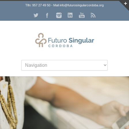
Tlfn: 957 27 49 50 - Mail info@futurosingularcordoba.org