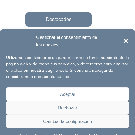
Destacados
Gestionar el consentimiento de
las cookies
Únete a la fundación
Utilizamos cookies propias para el correcto funcionamiento de la
página web y de todos sus servicios, y de terceros para analizar
el tráfico en nuestra página web. Si continua navegando,
© Futuro Singular Córdoba 2017. Web
consideramos que acepta su uso.
desarrollada por
Signlab
Aceptar
Aviso Legal
Política de Privacidad
Rechazar
Política de cookies
Canal de denuncias
Cambiar la configuración