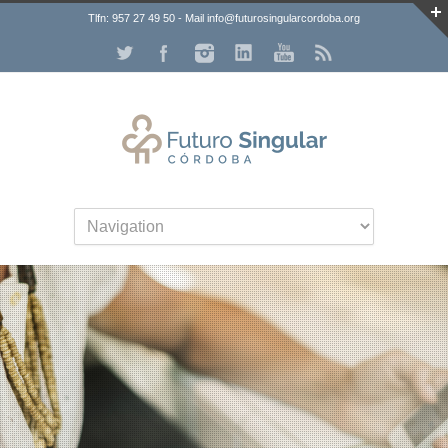
Tlfn: 957 27 49 50 - Mail info@futurosingularcordoba.org