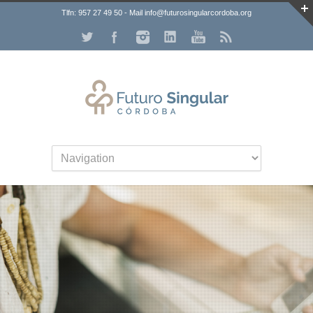
Tlfn: 957 27 49 50 - Mail info@futurosingularcordoba.org