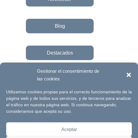
Blog
Destacados
Gestionar el consentimiento de
las cookies
Únete a la fundación
Utilizamos cookies propias para el correcto funcionamiento de la
página web y de todos sus servicios, y de terceros para analizar
el tráfico en nuestra página web. Si continua navegando,
© Futuro Singular Córdoba 2017. Web
consideramos que acepta su uso.
desarrollada por
Signlab
Aceptar
Aviso Legal
Política de Privacidad