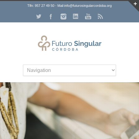
Tlfn: 957 27 49 50 - Mail info@futurosingularcordoba.org