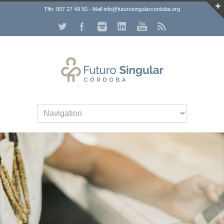
Tlfn: 957 27 49 50 - Mail info@futurosingularcordoba.org