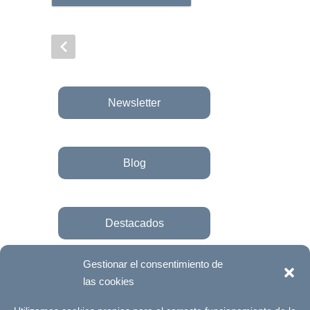
Newsletter
Blog
Destacados
Gestionar el consentimiento de
las cookies
Únete a la fundación