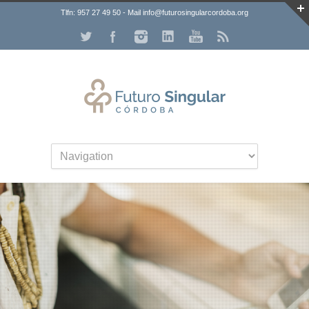
Tlfn: 957 27 49 50 - Mail info@futurosingularcordoba.org