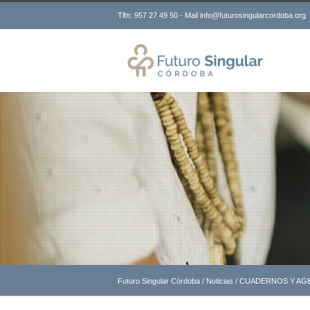
Tlfn: 957 27 49 50 - Mail info@futurosingularcordoba.org
Futuro Singular Córdoba
/
Noticias
/
CUADERNOS Y AGE