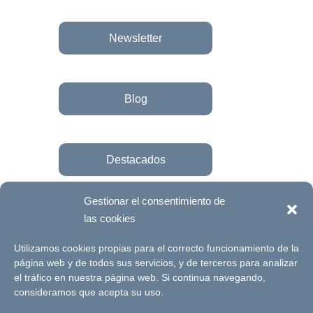
Newsletter
Blog
Destacados
Gestionar el consentimiento de
las cookies
Únete a la fundación
Utilizamos cookies propias para el correcto funcionamiento de la
página web y de todos sus servicios, y de terceros para analizar
el tráfico en nuestra página web. Si continua navegando,
© Futuro Singular Córdoba 2017. Web
consideramos que acepta su uso.
desarrollada por
Signlab