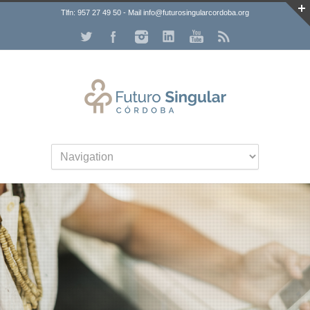
Tlfn: 957 27 49 50 - Mail info@futurosingularcordoba.org