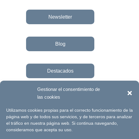
Newsletter
Blog
Destacados
Gestionar el consentimiento de
las cookies
Únete a la fundación
Utilizamos cookies propias para el correcto funcionamiento de la
página web y de todos sus servicios, y de terceros para analizar
el tráfico en nuestra página web. Si continua navegando,
© Futuro Singular Córdoba 2017. Web
consideramos que acepta su uso.
desarrollada por
Signlab