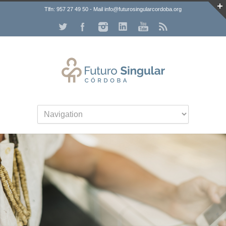
Tlfn: 957 27 49 50 - Mail info@futurosingularcordoba.org