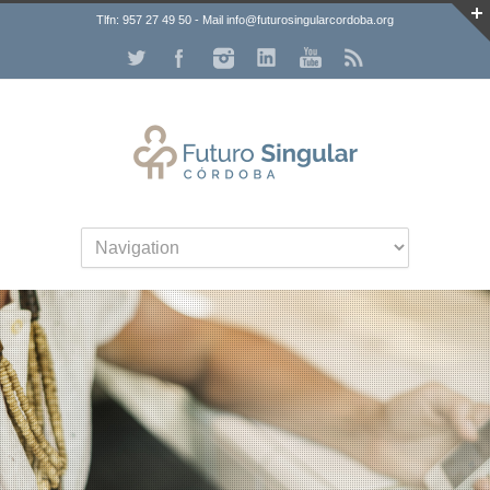
Tlfn: 957 27 49 50 - Mail info@futurosingularcordoba.org