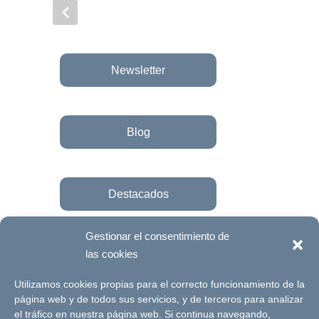
Newsletter
Blog
Destacados
Gestionar el consentimiento de
las cookies
Únete a la fundación
Utilizamos cookies propias para el correcto funcionamiento de la
página web y de todos sus servicios, y de terceros para analizar
el tráfico en nuestra página web. Si continua navegando,
© Futuro Singular Córdoba 2017. Web