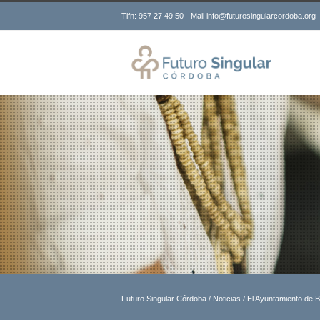
Tlfn: 957 27 49 50 - Mail info@futurosingularcordoba.org
Futuro Singular Córdoba
/
Noticias
/
El Ayuntamiento de B