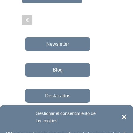
Newsletter
Blog
Destacados
Gestionar el consentimiento de
las cookies
Únete a la fundación