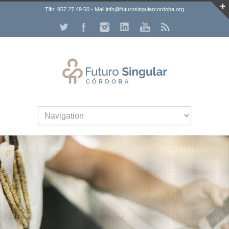
Tlfn: 957 27 49 50 - Mail info@futurosingularcordoba.org