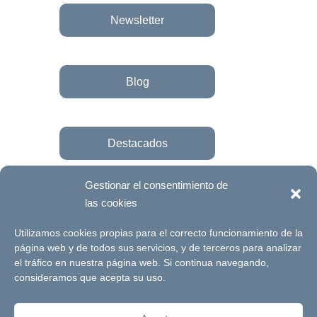
Newsletter
Blog
Destacados
Gestionar el consentimiento de
las cookies
Únete a la fundación
Utilizamos cookies propias para el correcto funcionamiento de la
página web y de todos sus servicios, y de terceros para analizar
el tráfico en nuestra página web. Si continua navegando,
© Futuro Singular Córdoba 2017. Web
consideramos que acepta su uso.
desarrollada por
Signlab