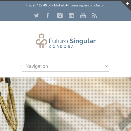
Tlfn: 957 27 49 50 - Mail info@futurosingularcordoba.org