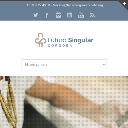
Tlfn: 957 27 49 50 - Mail info@futurosingularcordoba.org