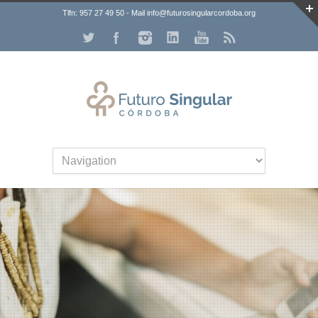
Tlfn: 957 27 49 50 - Mail info@futurosingularcordoba.org