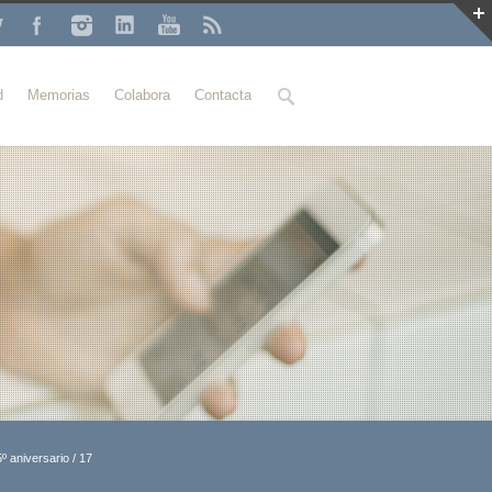
Buscar
d
Memorias
Colabora
Contacta
º aniversario
/
17