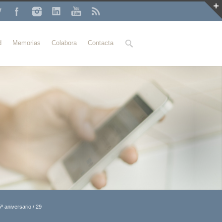
Buscar
d
Memorias
Colabora
Contacta
º aniversario
/
29