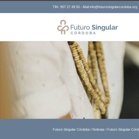
Tlfn: 957 27 49 50 - Mail info@futurosingularcordoba.org
Futuro Singular Córdoba
/
Noticias
/
Futuro Singular Córd