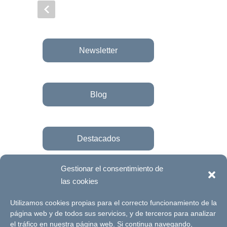
Newsletter
Blog
Destacados
Gestionar el consentimiento de
las cookies
Únete a la fundación
Utilizamos cookies propias para el correcto funcionamiento de la
página web y de todos sus servicios, y de terceros para analizar
el tráfico en nuestra página web. Si continua navegando,
© Futuro Singular Córdoba 2017. Web