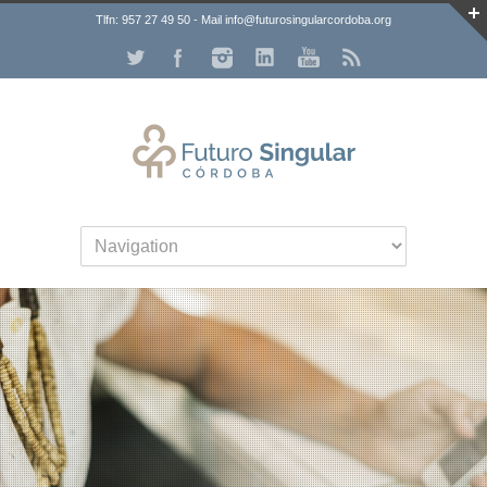
Tlfn: 957 27 49 50 - Mail info@futurosingularcordoba.org