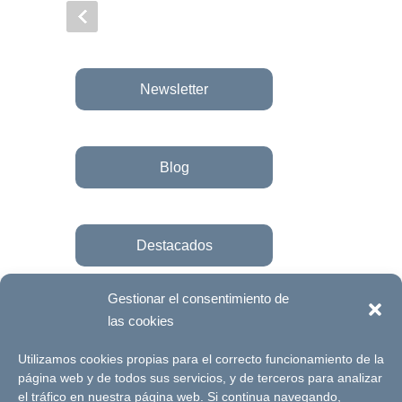
Newsletter
Blog
Destacados
Gestionar el consentimiento de
las cookies
Únete a la fundación
Utilizamos cookies propias para el correcto funcionamiento de la
página web y de todos sus servicios, y de terceros para analizar
el tráfico en nuestra página web. Si continua navegando,
© Futuro Singular Córdoba 2017. Web