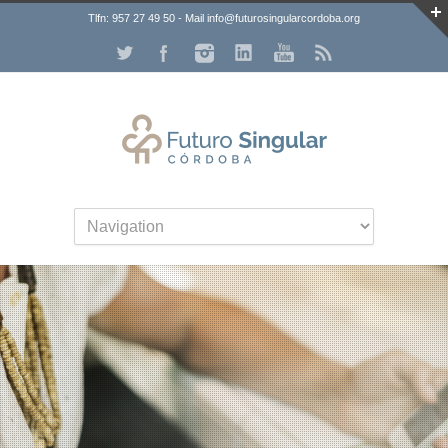
Tlfn: 957 27 49 50 - Mail info@futurosingularcordoba.org