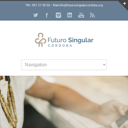
Tlfn: 957 27 49 50 - Mail info@futurosingularcordoba.org