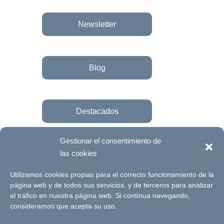
Newsletter
Blog
Destacados
Gestionar el consentimiento de
las cookies
Únete a la fundación
Utilizamos cookies propias para el correcto funcionamiento de la
página web y de todos sus servicios, y de terceros para analizar
el tráfico en nuestra página web. Si continua navegando,
© Futuro Singular Córdoba 2017. Web
consideramos que acepta su uso.
desarrollada por
Signlab