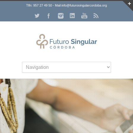
Tlfn: 957 27 49 50 - Mail info@futurosingularcordoba.org