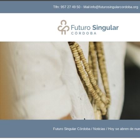
Tlfn: 957 27 49 50 - Mail info@futurosingularcordoba.org
Futuro Singular Córdoba
/
Noticias
/
Hoy se abren de nue