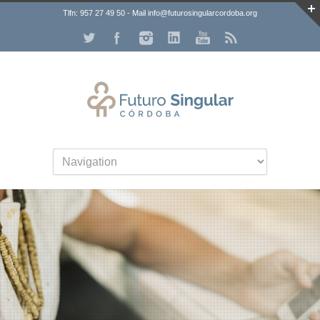
Tlfn: 957 27 49 50 - Mail info@futurosingularcordoba.org