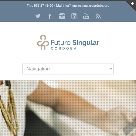
Tlfn: 957 27 49 50 - Mail info@futurosingularcordoba.org