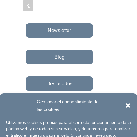
Newsletter
Blog
Destacados
Gestionar el consentimiento de
las cookies
Únete a la fundación
Utilizamos cookies propias para el correcto funcionamiento de la
página web y de todos sus servicios, y de terceros para analizar
el tráfico en nuestra página web. Si continua navegando,
© Futuro Singular Córdoba 2017. Web