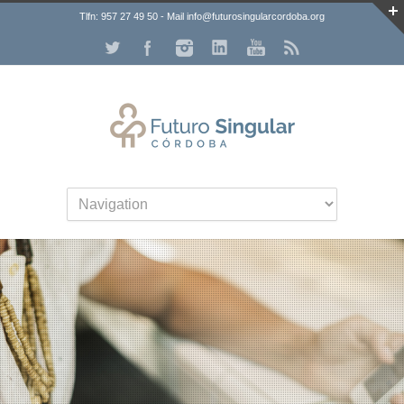
Tlfn: 957 27 49 50 - Mail info@futurosingularcordoba.org