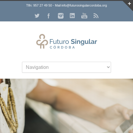
Tlfn: 957 27 49 50 - Mail info@futurosingularcordoba.org