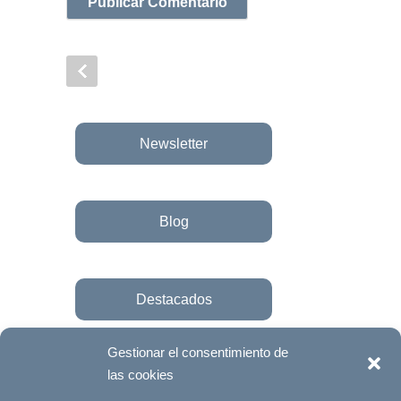
Newsletter
Blog
Destacados
Gestionar el consentimiento de
las cookies
Únete a la fundación