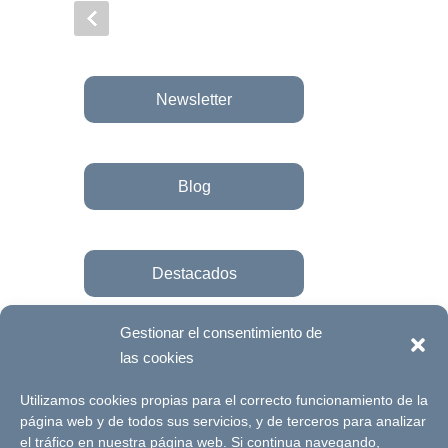
Newsletter
Blog
Destacados
Gestionar el consentimiento de
las cookies
Únete a la fundación
Utilizamos cookies propias para el correcto funcionamiento de la
página web y de todos sus servicios, y de terceros para analizar
el tráfico en nuestra página web. Si continua navegando,
© Futuro Singular Córdoba 2017. Web