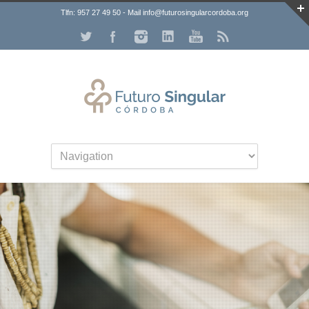
Tlfn: 957 27 49 50 - Mail info@futurosingularcordoba.org