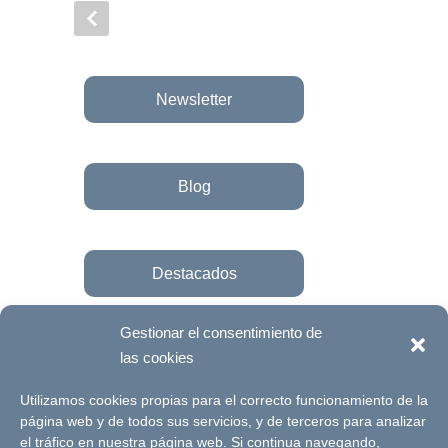
Newsletter
Blog
Destacados
Gestionar el consentimiento de
las cookies
Únete a la fundación
Utilizamos cookies propias para el correcto funcionamiento de la
página web y de todos sus servicios, y de terceros para analizar
el tráfico en nuestra página web. Si continua navegando,
© Futuro Singular Córdoba 2017. Web