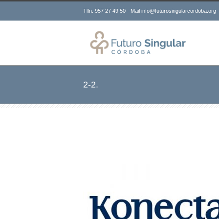
Tlfn: 957 27 49 50 - Mail info@futurosingularcordoba.org
2-2.