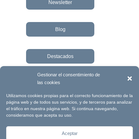
Newsletter
Blog
Destacados
Gestionar el consentimiento de
las cookies
Únete a la fundación
Utilizamos cookies propias para el correcto funcionamiento de la
página web y de todos sus servicios, y de terceros para analizar
el tráfico en nuestra página web. Si continua navegando,
© Futuro Singular Córdoba 2017. Web
consideramos que acepta su uso.
desarrollada por
Signlab
Aceptar
Aviso Legal